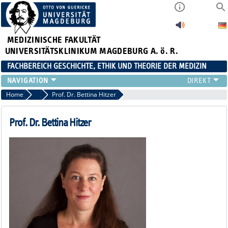
MEDIZINISCHE FAKULTÄT
UNIVERSITÄTSKLINIKUM MAGDEBURG A. ö. R.
FACHBEREICH GESCHICHTE, ETHIK UND THEORIE DER MEDIZIN
UNSER TEAM
Home
Unser Team
Prof. Dr. Bettina Hitzer
LEHRE
FORSCHUNG
Prof. Dr. Bettina Hitzer
DISSERTATIONEN
VERANSTALTUNGEN
E-LEARNING
KLINISCHES ETHIKKOMITEE (KEK)