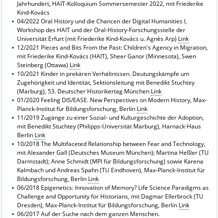
Jahrhundert, HAIT-Kolloquium Sommersemester 2022, mit Friederike
Kind-Kovács
04/2022 Oral History und die Chancen der Digital Humanities I,
Workshop des HAIT und der Oral-History-Forschungsstelle der
Universität Erfurt (mit Friederike Kind-Kovács u. Agnès Arp)
Link
12/2021 Pieces and Bits From the Past: Children's Agency in Migration,
mit Friederike Kind-Kovács (HAIT), Sheer Ganor (Minnesota), Swen
Steinberg (Ottawa)
Link
10/2021 Kinder in prekären Verhältnissen. Deutungskämpfe um
Zugehörigkeit und Identität, Sektionsleitung mit Benedikt Stuchtey
(Marburg), 53. Deutscher Historikertag München
Link
01/2020 Feeling DIS/EASE. New Perspectives on Modern History, Max-
Planck-Institut für Bildungsforschung, Berlin
Link
11/2019 Zugänge zu einer Sozial- und Kulturgeschichte der Adoption,
mit Benedikt Stuchtey (Philipps-Universität Marburg), Harnack-Haus
Berlin
Link
10/2018 The Multifaceted Relationship between Fear and Technology,
mit Alexander Gall (Deutsches Museum München); Martina Heßler (TU
Darmstadt); Anne Schmidt (MPI für Bildungsforschung) sowie Karena
Kalmbach und Andreas Spahn (TU Eindhoven), Max-PIanck-Institut für
Bildungsforschung, Berlin
Link
06/2018 Epigenetics: Innovation of Memory? Life Science Paradigms as
Challenge and Opportunity for Historians, mit Dagmar Ellerbrock (TU
Dresden), Max-Planck-Institut für Bildungsforschung, Berlin
Link
06/2017 Auf der Suche nach dem ganzen Menschen.