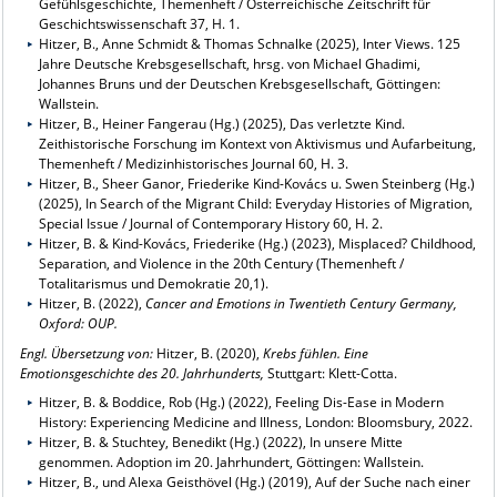
Gefühlsgeschichte, Themenheft / Österreichische Zeitschrift für
Geschichtswissenschaft 37, H. 1.
Hitzer, B., Anne Schmidt & Thomas Schnalke (2025), Inter Views. 125
Jahre Deutsche Krebsgesellschaft, hrsg. von Michael Ghadimi,
Johannes Bruns und der Deutschen Krebsgesellschaft, Göttingen:
Wallstein.
Hitzer, B., Heiner Fangerau (Hg.) (2025), Das verletzte Kind.
Zeithistorische Forschung im Kontext von Aktivismus und Aufarbeitung,
Themenheft / Medizinhistorisches Journal 60, H. 3.
Hitzer, B., Sheer Ganor, Friederike Kind-Kovács u. Swen Steinberg (Hg.)
(2025), In Search of the Migrant Child: Everyday Histories of Migration,
Special Issue / Journal of Contemporary History 60, H. 2.
Hitzer, B. & Kind-Kovács, Friederike (Hg.) (2023), Misplaced? Childhood,
Separation, and Violence in the 20th Century (Themenheft /
Totalitarismus und Demokratie 20,1).
Hitzer, B. (2022),
Cancer and Emotions in Twentieth Century Germany,
Oxford: OUP.
Engl. Übersetzung von:
Hitzer, B. (2020),
Krebs fühlen. Eine
Emotionsgeschichte des 20. Jahrhunderts,
Stuttgart: Klett-Cotta.
Hitzer, B. & Boddice, Rob (Hg.) (2022), Feeling Dis-Ease in Modern
History: Experiencing Medicine and Illness, London: Bloomsbury, 2022.
Hitzer, B. & Stuchtey, Benedikt (Hg.) (2022), In unsere Mitte
genommen. Adoption im 20. Jahrhundert, Göttingen: Wallstein.
Hitzer, B., und Alexa Geisthövel (Hg.) (2019), Auf der Suche nach einer