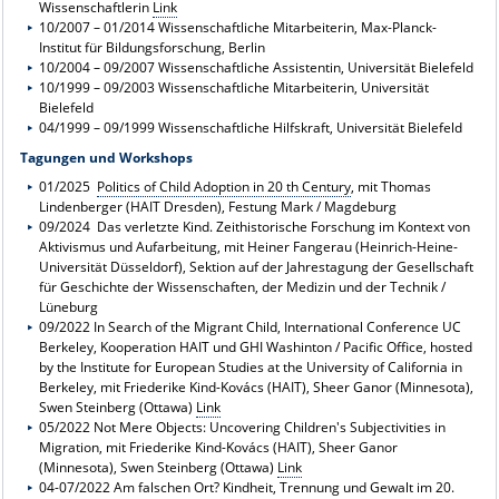
Wissenschaftlerin
Link
10/2007 – 01/2014 Wissenschaftliche Mitarbeiterin, Max-Planck-
Institut für Bildungsforschung, Berlin
10/2004 – 09/2007 Wissenschaftliche Assistentin, Universität Bielefeld
10/1999 – 09/2003 Wissenschaftliche Mitarbeiterin, Universität
Bielefeld
04/1999 – 09/1999 Wissenschaftliche Hilfskraft, Universität Bielefeld
Tagungen und Workshops
01/2025
Politics of Child Adoption in 20 th Century
, mit Thomas
Lindenberger (HAIT Dresden), Festung Mark / Magdeburg
09/2024 Das verletzte Kind. Zeithistorische Forschung im Kontext von
Aktivismus und Aufarbeitung, mit Heiner Fangerau (Heinrich-Heine-
Universität Düsseldorf), Sektion auf der Jahrestagung der Gesellschaft
für Geschichte der Wissenschaften, der Medizin und der Technik /
Lüneburg
09/2022 In Search of the Migrant Child, International Conference UC
Berkeley, Kooperation HAIT und GHI Washinton / Pacific Office, hosted
by the Institute for European Studies at the University of California in
Berkeley, mit Friederike Kind-Kovács (HAIT), Sheer Ganor (Minnesota),
Swen Steinberg (Ottawa)
Link
05/2022 Not Mere Objects: Uncovering Children's Subjectivities in
Migration, mit Friederike Kind-Kovács (HAIT), Sheer Ganor
(Minnesota), Swen Steinberg (Ottawa)
Link
04-07/2022 Am falschen Ort? Kindheit, Trennung und Gewalt im 20.