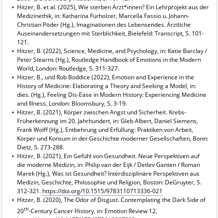
Hitzer, B. et al. (2025), Wie sterben Ärzt*innen? Ein Lehrprojekt aus der
Medizinethik, in: Katharina Fürholzer, Marcella Fassio u. Johann-
Christian Pöder (Hg.), Imaginationen des Lebensendes. Ärztliche
Auseinandersetzungen mit Sterblichkeit, Bielefeld: Transcript, S. 101-
121.
Hitzer, B. (2022), Science, Medicine, and Psychology, in: Katie Barclay /
Peter Stearns (Hg.), Routledge Handbook of Emotions in the Modern
World, London: Routledge, S. 311-327.
Hitzer, B., und Rob Boddice (2022), Emotion and Experience in the
History of Medicine: Elaborating a Theory and Seeking a Model, in:
dies. (Hg.), Feeling Dis-Ease in Modern History: Experiencing Medicine
and Illness, London: Bloomsbury, S. 3-19.
Hitzer, B. (2021), Körper zwischen Angst und Sicherheit. Krebs-
Früherkennung im 20. Jahrhundert, in: Gleb Albert, Daniel Siemens,
Frank Wolff (Hg.), Entbehrung und Erfüllung: Praktiken von Arbeit,
Körper und Konsum in der Geschichte moderner Gesellschaften, Bonn:
Dietz, S. 273-288.
Hitzer, B. (2021), Ein Gefühl von Gesundheit. Neue Perspektiven auf
die moderne Medizin, in: Philip van der Eijk / Detlev Ganten / Roman
Marek (Hg.), Was ist Gesundheit? Interdisziplinäre Perspektiven aus
Medizin, Geschichte, Philosophie und Religion, Boston: DeGruyter, S.
312-321.
https://doi.org/10.1515/9783110713336-021
Hitzer, B. (2020), The Odor of Disgust. Contemplating the Dark Side of
th
20
-Century Cancer History, in: Emotion Review 12,