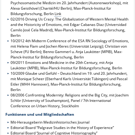
Psychosomatische Medizin im 20. Jahrhundert (Autorenworkshop), mit
Alexa Geisthövel (Charité/HU Berlin), Max-Planck-Institut für
Bildungsforschung, Berlin
Link
02/2016 Driving Us Crazy: The Globalization of Western Mental Health
and the Historicity of Emotions, mit Edgar Cabanas Diaz (Universidad
Camilo José Cela Madrid), Max-Planck-Institut für Bildungsforschung,
Berlin
10/2012 4th Midterm Conference of the ESA RN Sociology of Emotions,
mit Helena Flam und Jochen Kleres (Universität Leipzig); Christian von
Scheve (FU Berlin); Benno Gammerl u. Anja Laukötter (MPIB), Max-
PIanck-Institut für Bildungsforschung, Berlin
09/2011 Emotions and Medicine in the 20th Century, mit Anja
Laukötter (MPIB), Max-Planck-Institut für Bildungsforschung, Berlin
10/2009 Glaube und Gefühl – Deutschland im 19. und 20. Jahrhundert,
mit Monique Scheer (Eberhard Karls Universität Tübingen) und Pascal
Eitler (MHH Hannover), Max-Planck-Institut für Bildungsforschung,
Berlin
08/2006 Confronting Modernity: Religions and the Big City, mit Joachim
Schlör (University of Southampton), Panel / 7th International
Conference on Urban History, Stockholm
Funktionen und und Mitgliedschaften
Mit-Herausgeberin Medizinhistorisches Journal
Editorial Board “Palgrave Studies in the History of Experience”
Editorial Board “Journal of Cognitive Historiography”