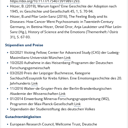
https://doi.org/10.1177/1754073919897293
.
Hitzer, B. (2019), Warum lügen? Eine Geschichte der Adoption nach
1945, in: Geschichte und Gesellschaft 45, 1, S. 70-94.
Hitzer, B.und Pilar León-Sanz (2016), The Feeling Body and Its
Diseases: How Cancer Went Psychosomatic in Twentieth-Century
Germany, in: Bettina Hitzer, Otniel Dror, Anja Laukötter und Pilar León-
Sanz (Hg.), History of Science and the Emotions (Themenheft /
Osiris
31), S. 67-93.
Stipendien und Preise
02/2021 Visiting Fellow; Center for Advanced Study (CAS) der Ludwig-
Maximilians-Universität München
Link
10/2020 Aufnahme in das Heisenberg-Programm der Deutschen
Forschungsgemeinschaft
03/2020 Preis der Leipziger Buchmesse, Kategorie
Sachbuch/Essayistik für Krebs fühlen. Eine Emotionsgeschichte des 20.
Jahrhunderts
Link
11/2016 Walter-de-Gruyter-Preis der Berlin-Brandenburgischen
Akademie der Wissenschaften
Link
01/2014 Einwerbung Minerva-Forschungsgruppenleitung (W2),
Programm der Max-Planck-Gesellschaft
Link
Stipendiatin der Studienstiftung des deutschen Volkes
Gutachtertätigkeiten
European Research Council, Wellcome Trust, Deutsche