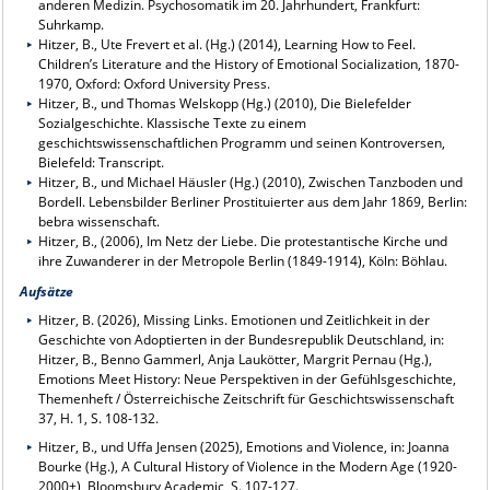
anderen Medizin. Psychosomatik im 20. Jahrhundert, Frankfurt:
Suhrkamp.
Hitzer, B., Ute Frevert et al. (Hg.) (2014), Learning How to Feel.
Children’s Literature and the History of Emotional Socialization, 1870-
1970, Oxford: Oxford University Press.
Hitzer, B., und Thomas Welskopp (Hg.) (2010), Die Bielefelder
Sozialgeschichte. Klassische Texte zu einem
geschichtswissenschaftlichen Programm und seinen Kontroversen,
Bielefeld: Transcript.
Hitzer, B., und Michael Häusler (Hg.) (2010), Zwischen Tanzboden und
Bordell. Lebensbilder Berliner Prostituierter aus dem Jahr 1869, Berlin:
bebra wissenschaft.
Hitzer, B., (2006), Im Netz der Liebe. Die protestantische Kirche und
ihre Zuwanderer in der Metropole Berlin (1849-1914), Köln: Böhlau.
Aufsätze
Hitzer, B. (2026), Missing Links. Emotionen und Zeitlichkeit in der
Geschichte von Adoptierten in der Bundesrepublik Deutschland, in:
Hitzer, B., Benno Gammerl, Anja Laukötter, Margrit Pernau (Hg.),
Emotions Meet History: Neue Perspektiven in der Gefühlsgeschichte,
Themenheft / Österreichische Zeitschrift für Geschichtswissenschaft
37, H. 1, S. 108-132.
Hitzer
, B., und Uffa Jensen (2025), Emotions and Violence, in:
Joanna
Bourke (Hg.), A Cultural History of Violence in the Modern Age (1920-
2000+), Bloomsbury Academic, S. 107-127
.