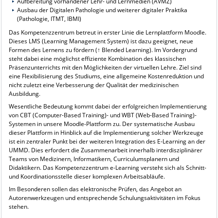
Aufbereitung vorhandener Lehr- und Lernmedien (AVMZ)
Ausbau der Digitalen Pathologie und weiterer digitaler Praktika
(Pathologie, ITMT, IBMI)
Das Kompetenzzentrum betreut in erster Linie die Lernplattform Moodle.
Dieses LMS (Learning Management System) ist dazu geeignet, neue
Formen des Lernens zu fördern (↑ Blended Learning). Im Vordergrund
steht dabei eine möglichst effiziente Kombination des klassischen
Präsenzunterrichts mit den Möglichkeiten der virtuellen Lehre. Ziel sind
eine Flexibilisierung des Studiums, eine allgemeine Kostenreduktion und
nicht zuletzt eine Verbesserung der Qualität der medizinischen
Ausbildung.
Wesentliche Bedeutung kommt dabei der erfolgreichen Implementierung
von CBT (Computer-Based Training)- und WBT (Web-Based Training)-
Systemen in unsere Moodle-Plattform zu. Der systematische Ausbau
dieser Plattform in Hinblick auf die Implementierung solcher Werkzeuge
ist ein zentraler Punkt bei der weiteren Integration des
E-Learning
an der
UMMD. Dies erfordert die Zusammenarbeit innerhalb interdisziplinärer
Teams von Medizinern, Informatikern, Curriculumsplanern und
Didaktikern. Das Kompetenzzentrum
e-Learning
versteht sich als Schnitt-
und Koordinationsstelle dieser komplexen Arbeitsabläufe.
Im Besonderen sollen das elektronische Prüfen, das Angebot an
Autorenwerkzeugen und entsprechende Schulungsaktivitäten im Fokus
stehen.