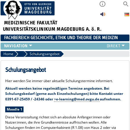
MEDIZINISCHE FAKULTÄT
UNIVERSITÄTSKLINIKUM MAGDEBURG A. ö. R.
FACHBEREICH GESCHICHTE, ETHIK UND THEORIE DER MEDIZIN
UNSER TEAM
Home
E-Learning
Schulungsangebot
LEHRE
FORSCHUNG
Schulungsangebot
DISSERTATIONEN
Hier werden Sie immer über aktuelle Schulungstermine informiert.
VERANSTALTUNGEN
Aktuell werden keine regelmäßigen Termine angeboten. Bei
E-LEARNING
Schulungsbedarf (gerne auch Einzelschulungen) bitte Kontakt unter
KLINISCHES ETHIKKOMITEE (KEK)
0391-67-25459 / -24346 oder
e-learning@med.ovgu.de
aufnehmen.
Moodle 1
Diese Veranstaltung richtet sich an absolute Anfänger:innen oder
Nutzer:innen, die ihre Grundkenntnisse auffrischen wollen. Alle
Schulungen finden im Computerkabinett (R 1.08) von Haus 2 oder via