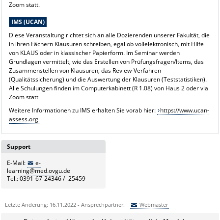
Zoom statt.
IMS (UCAN)
Diese Veranstaltung richtet sich an alle Dozierenden unserer Fakultät, die
in ihren Fächern Klausuren schreiben, egal ob vollelektronisch, mit Hilfe
von KLAUS oder in klassischer Papierform. Im Seminar werden
Grundlagen vermittelt, wie das Erstellen von Prüfungsfragen/Items, das
Zusammenstellen von Klausuren, das Review-Verfahren
(Qualitätssicherung) und die Auswertung der Klausuren (Teststatistiken).
Alle Schulungen finden im Computerkabinett (R 1.08) von Haus 2 oder via
Zoom statt
Weitere Informationen zu IMS erhalten Sie vorab hier:
https://www.ucan-
assess.org
Support
E-Mail:
e-
learning@med.ovgu.de
Tel.: 0391-67-24346 / -25459
Letzte Änderung: 16.11.2022 - Ansprechpartner:
Webmaster
Sie können eine Nachricht versenden an:
Webmaster