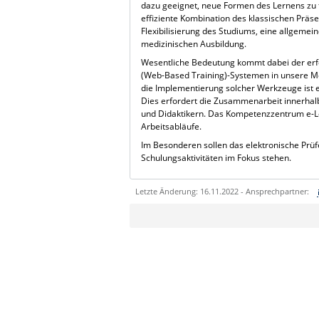
dazu geeignet, neue Formen des Lernens zu f
effiziente Kombination des klassischen Präsen
Flexibilisierung des Studiums, eine allgemei
medizinischen Ausbildung.
Wesentliche Bedeutung kommt dabei der erf
(Web-Based Training)-Systemen in unsere Moo
die Implementierung solcher Werkzeuge ist e
Dies erfordert die Zusammenarbeit innerhalb
und Didaktikern. Das Kompetenzzentrum
e-
Arbeitsabläufe.
Im Besonderen sollen das elektronische Pr
Schulungsaktivitäten im Fokus stehen.
Letzte Änderung: 16.11.2022 - Ansprechpartner:
Sie können eine Nachricht versenden an:
Ihre E-Mailadresse:
Ihr Anliegen: