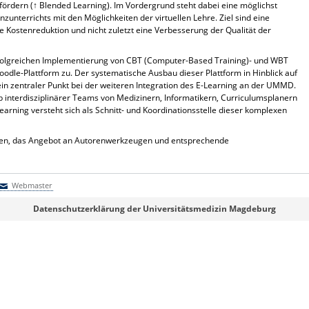
ördern (↑ Blended Learning). Im Vordergrund steht dabei eine möglichst
zunterrichts mit den Möglichkeiten der virtuellen Lehre. Ziel sind eine
ne Kostenreduktion und nicht zuletzt eine Verbesserung der Qualität der
olgreichen Implementierung von CBT (Computer-Based Training)- und WBT
dle-Plattform zu. Der systematische Ausbau dieser Plattform in Hinblick auf
in zentraler Punkt bei der weiteren Integration des
E-Learning
an der UMMD.
 interdisziplinärer Teams von Medizinern, Informatikern, Curriculumsplanern
Learning
versteht sich als Schnitt- und Koordinationsstelle dieser komplexen
üfen, das Angebot an Autorenwerkzeugen und entsprechende
Webmaster
Webmaster
Datenschutzerklärung der Universitätsmedizin Magdeburg