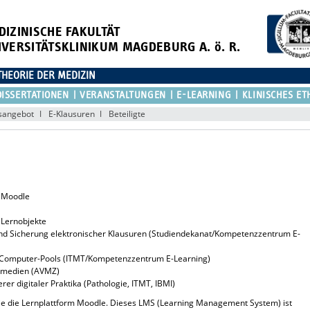
DIZINISCHE FAKULTÄT
IVERSITÄTSKLINIKUM MAGDEBURG A. ö. R.
THEORIE DER MEDIZIN
DISSERTATIONEN
VERANSTALTUNGEN
E-LEARNING
KLINISCHES ET
sangebot
E-Klausuren
Beteiligte
m Moodle
r Lernobjekte
nd Sicherung elektronischer Klausuren (Studiendekanat/Kompetenzzentrum E-
Computer-Pools (ITMT/Kompetenzzentrum E-Learning)
rnmedien (AVMZ)
er digitaler Praktika (Pathologie, ITMT, IBMI)
ie die Lernplattform Moodle. Dieses LMS (Learning Management System) ist