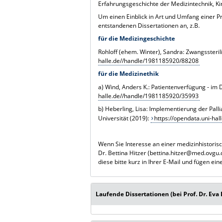
Erfahrungsgeschichte der Medizintechnik, Ki
Um einen Einblick in Art und Umfang einer P
entstandenen Dissertationen an, z.B.
für die Medizingeschichte
Rohloff (ehem. Winter), Sandra: Zwangssteri
halle.de//handle/1981185920/88208
für die Medizinethik
a) Wind, Anders K.: Patientenverfügung - im 
halle.de//handle/1981185920/35993
b) Heberling, Lisa: Implementierung der Pall
Universität (2019):
https://opendata.uni-ha
Wenn Sie Interesse an einer medizinhistorisc
Dr. Bettina Hitzer (bettina.hitzer@med.ovgu.
diese bitte kurz in Ihrer E-Mail und fügen ein
Laufende Dissertationen (bei Prof. Dr. Eva 