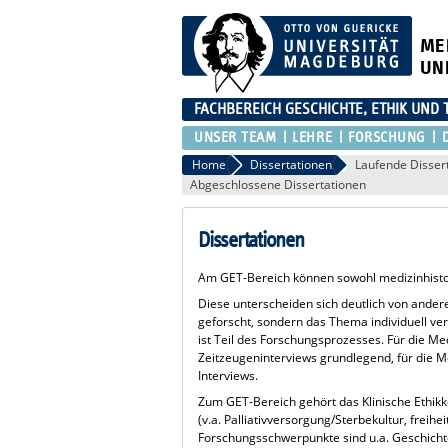
ME
UN
FACHBEREICH GESCHICHTE, ETHIK UND 
UNSER TEAM
LEHRE
FORSCHUNG
Home
Dissertationen
Laufende Dissert
Abgeschlossene Dissertationen
Dissertationen
Am GET-Bereich können sowohl medizinhisto
Diese unterscheiden sich deutlich von ande
geforscht, sondern das Thema individuell ve
ist Teil des Forschungsprozesses. Für die Me
Zeitzeugeninterviews grundlegend, für die 
Interviews.
Zum GET-Bereich gehört das Klinische Ethik
(v.a. Palliativversorgung/Sterbekultur, freih
Forschungsschwerpunkte sind u.a. Geschichte