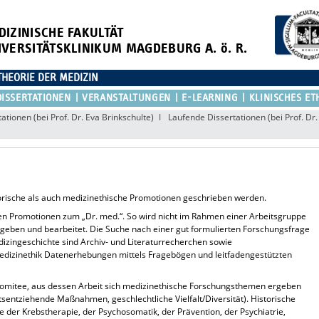
DIZINISCHE FAKULTÄT
IVERSITÄTSKLINIKUM MAGDEBURG A. ö. R.
THEORIE DER MEDIZIN
DISSERTATIONEN
VERANSTALTUNGEN
E-LEARNING
KLINISCHES ET
ationen (bei Prof. Dr. Eva Brinkschulte)
Laufende Dissertationen (bei Prof. Dr.
rische als auch medizinethische Promotionen geschrieben werden.
ren Promotionen zum „Dr. med.“. So wird nicht im Rahmen einer Arbeitsgruppe
rgeben und bearbeitet. Die Suche nach einer gut formulierten Forschungsfrage
dizingeschichte sind Archiv- und Literaturrecherchen sowie
Medizinethik Datenerhebungen mittels Fragebögen und leitfadengestützten
komitee, aus dessen Arbeit sich medizinethische Forschungsthemen ergeben
eitsentziehende Maßnahmen, geschlechtliche Vielfalt/Diversität). Historische
 der Krebstherapie, der Psychosomatik, der Prävention, der Psychiatrie,