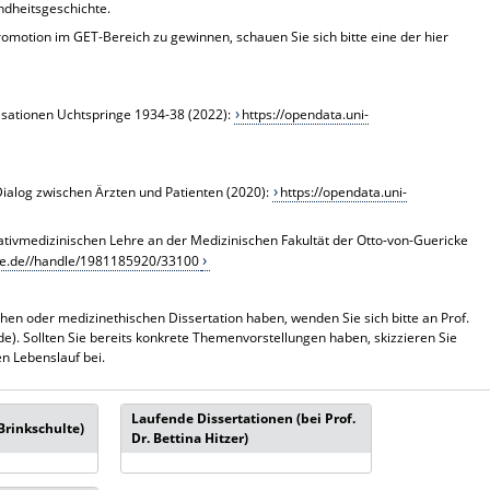
ndheitsgeschichte.
romotion im GET-Bereich zu gewinnen, schauen Sie sich bitte eine der hier
lisationen Uchtspringe 1934-38 (2022):
https://opendata.uni-
Dialog zwischen Ärzten und Patienten (2020):
https://opendata.uni-
iativmedizinischen Lehre an der Medizinischen Fakultät der Otto-von-Guericke
lle.de//handle/1981185920/33100
hen oder medizinethischen Dissertation haben, wenden Sie sich bitte an Prof.
de). Sollten Sie bereits konkrete Themenvorstellungen haben, skizzieren Sie
en Lebenslauf bei.
Laufende Dissertationen (bei Prof.
Brinkschulte)
Dr. Bettina Hitzer)