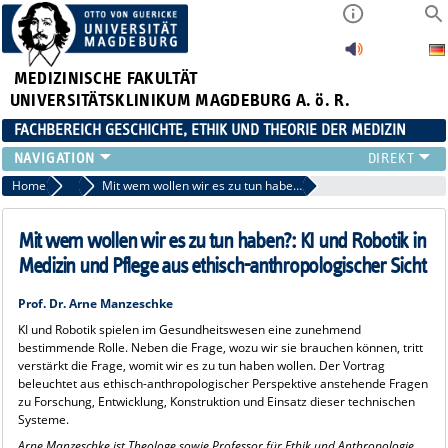
MEDIZINISCHE FAKULTÄT
UNIVERSITÄTSKLINIKUM MAGDEBURG A. ö. R.
FACHBEREICH GESCHICHTE, ETHIK UND THEORIE DER MEDIZIN
UNSER TEAM
Home
11. Ethiktag der Universitätsmedizin Magdeburg
Mit wem wollen wir es zu tun haben?: KI und Robotik in Medizin und Pflege aus ethisch-anthropologischer Sicht
LEHRE
FORSCHUNG
Mit wem wollen wir es zu tun haben?: KI und Robotik in
DISSERTATIONEN
Medizin und Pflege aus ethisch-anthropologischer Sicht
VERANSTALTUNGEN
Prof. Dr. Arne Manzeschke
E-LEARNING
KI und Robotik spielen im Gesundheitswesen eine zunehmend
KLINISCHES ETHIKKOMITEE (KEK)
bestimmende Rolle. Neben die Frage, wozu wir sie brauchen können, tritt
verstärkt die Frage, womit wir es zu tun haben wollen. Der Vortrag
beleuchtet aus ethisch-anthropologischer Perspektive anstehende Fragen
zu Forschung, Entwicklung, Konstruktion und Einsatz dieser technischen
Systeme.
Arne Manzeschke ist Theologe sowie Professor für Ethik und Anthropologie