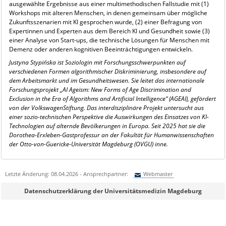
ausgewählte Ergebnisse aus einer multimethodischen Fallstudie mit (1)
Workshops mit älteren Menschen, in denen gemeinsam über mögliche
Zukunftsszenarien mit KI gesprochen wurde, (2) einer Befragung von
Expertinnen und Experten aus dem Bereich KI und Gesundheit sowie (3)
einer Analyse von Start-ups, die technische Lösungen für Menschen mit
Demenz oder anderen kognitiven Beeinträchtigungen entwickeln.
Justyna Stypińska ist Soziologin mit Forschungsschwerpunkten auf
verschiedenen Formen algorithmischer Diskriminierung, insbesondere auf
dem Arbeitsmarkt und im Gesundheitswesen. Sie leitet das internationale
Forschungsprojekt „AI Ageism: New Forms of Age Discrimination and
Exclusion in the Era of Algorithms and Artificial Intelligence“ (AGEAI), gefördert
von der VolkswagenStiftung. Das interdisziplinäre Projekt untersucht aus
einer sozio-technischen Perspektive die Auswirkungen des Einsatzes von KI-
Technologien auf alternde Bevölkerungen in Europa. Seit 2025 hat sie die
Dorothea-Erxleben-Gastprofessur an der Fakultät für Humanwissenschaften
der Otto-von-Guericke-Universität Magdeburg (OVGU) inne.
Letzte Änderung: 08.04.2026 - Ansprechpartner:
Webmaster
Sie können eine Nachricht versenden an:
Webmaster
Datenschutzerklärung der Universitätsmedizin Magdeburg
Ihre E-Mailadresse:
Ihr Anliegen: