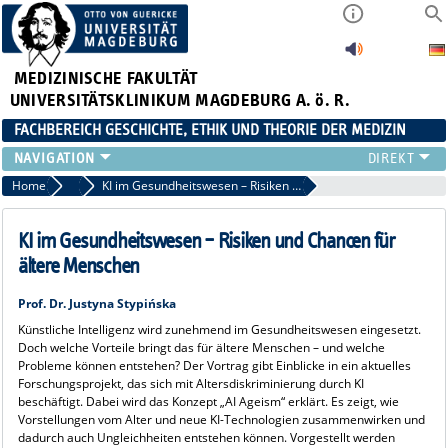
MEDIZINISCHE FAKULTÄT
UNIVERSITÄTSKLINIKUM MAGDEBURG A. ö. R.
FACHBEREICH GESCHICHTE, ETHIK UND THEORIE DER MEDIZIN
UNSER TEAM
Home
11. Ethiktag der Universitätsmedizin Magdeburg
KI im Gesundheitswesen – Risiken und Chancen für ältere Menschen
LEHRE
FORSCHUNG
KI im Gesundheitswesen – Risiken und Chancen für
DISSERTATIONEN
ältere Menschen
VERANSTALTUNGEN
Prof. Dr. Justyna Stypińska
E-LEARNING
Künstliche Intelligenz wird zunehmend im Gesundheitswesen eingesetzt.
KLINISCHES ETHIKKOMITEE (KEK)
Doch welche Vorteile bringt das für ältere Menschen – und welche
Probleme können entstehen? Der Vortrag gibt Einblicke in ein aktuelles
Forschungsprojekt, das sich mit Altersdiskriminierung durch KI
beschäftigt. Dabei wird das Konzept „AI Ageism“ erklärt. Es zeigt, wie
Vorstellungen vom Alter und neue KI-Technologien zusammenwirken und
dadurch auch Ungleichheiten entstehen können. Vorgestellt werden